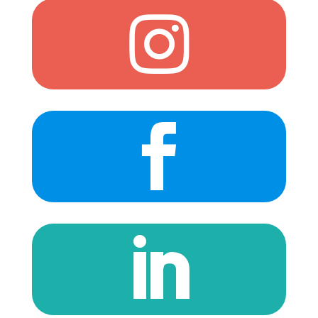


